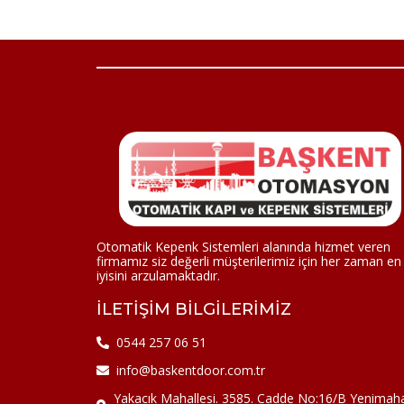
Otomatik Kepenk Sistemleri alanında hizmet veren
firmamız siz değerli müşterilerimiz için her zaman en
iyisini arzulamaktadır.
İLETIŞIM BILGILERIMIZ
0544 257 06 51
info@baskentdoor.com.tr
Yakacık Mahallesi. 3585. Cadde No:16/B Yenimaha