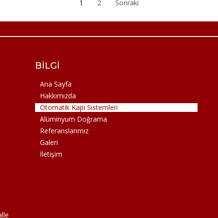
1
2
Sonraki
BILGI
Ana Sayfa
Hakkımızda
Otomatik Kapı Sistemleri
Alüminyum Doğrama
Referanslarımız
Galeri
İletişim
lle